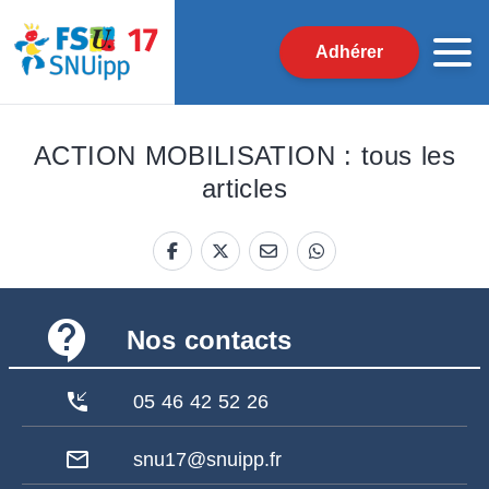
Adhérer
ACTION MOBILISATION : tous les
articles
contact_support
Nos contacts
phone_callback
05 46 42 52 26
mail_outline
snu17@snuipp.fr