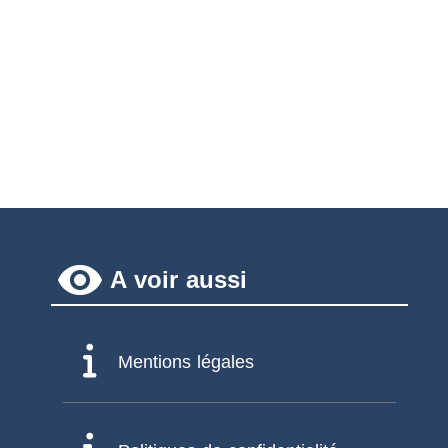
remove_red_eye
A voir aussi
Mentions légales