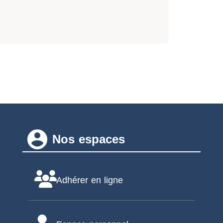
account_circle
Nos espaces
Adhérer en ligne