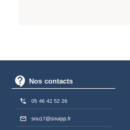
contact_support
Nos contacts
phone_callback
05 46 42 52 26
mail_outline
snu17@snuipp.fr