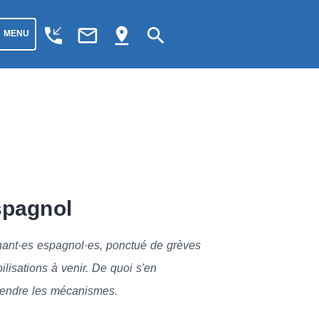
phone_callback
mail_outline
pin_drop
search
MENU
spagnol
nant·es espagnol·es, ponctué de grèves
bilisations à venir. De quoi s'en
prendre les mécanismes.