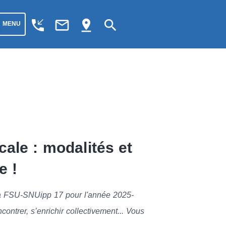
phone_callback
mail_outline
pin_drop
search
MENU
ale : modalités et
e !
 la FSU-SNUipp 17 pour l'année 2025-
ontrer, s’enrichir collectivement... Vous