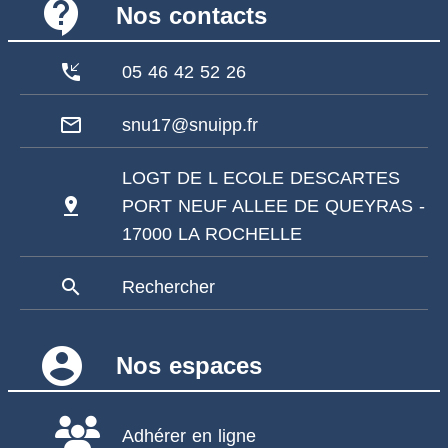
contact_support
Nos contacts
phone_callback
05 46 42 52 26
mail_outline
snu17@snuipp.fr
LOGT DE L ECOLE DESCARTES
pin_drop
PORT NEUF ALLEE DE QUEYRAS -
17000 LA ROCHELLE
search
Rechercher
account_circle
Nos espaces
Adhérer en ligne