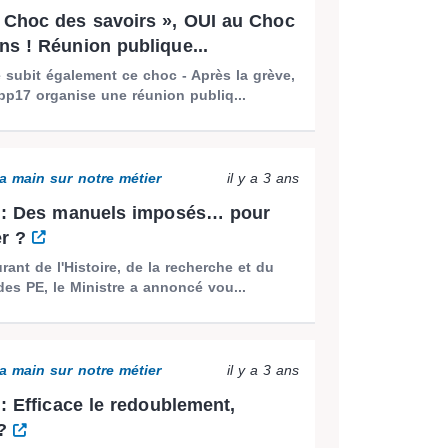
Choc des savoirs », OUI au Choc
s ! Réunion publique...
 subit également ce choc - Après la grève,
pp17 organise une réunion publiq...
a main sur notre métier
il y a 3 ans
x : Des manuels imposés… pour
er ?
rant de l'Histoire, de la recherche et du
 des PE, le Ministre a annoncé vou...
a main sur notre métier
il y a 3 ans
 : Efficace le redoublement,
 ?