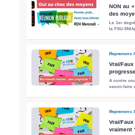
NON au « 
des moyen
Le 1er degré
la FSU-SNUi
Reprenons l
Vrai/Fau
progress
A contre cou
savoir-faire
Reprenons l
Vrai/Faux
vraiment