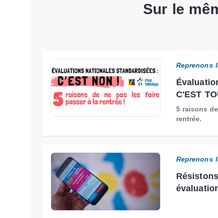
Sur le mê
Reprenons l
Évaluatio
C'EST T
5 raisons de
rentrée.
Reprenons l
Résistons
évaluatio