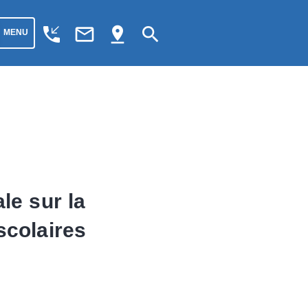
phone_callback
mail_outline
pin_drop
search
MENU
le sur la
scolaires