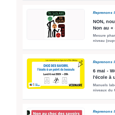
Reprenons l
NON, nous
Non au « 
Mesure phar
niveau (oups
Reprenons l
6 mai - W
l'école à
Manuels labe
niveaux du C
Reprenons l