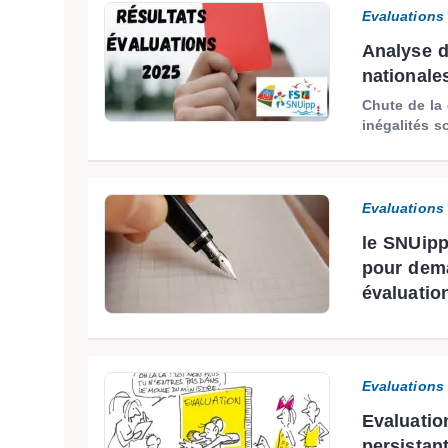
Evaluations
Analyse d
nationales
Chute de la 
inégalités so
Evaluations
le SNUipp
pour dema
évaluation
Evaluations
Evaluation
persistan