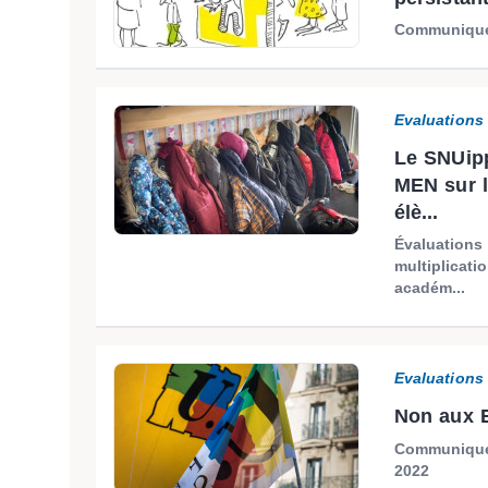
Communiqué
Evaluations
Le SNUip
MEN sur l
élè...
Évaluations 
multiplicati
académ...
Evaluations
Non aux E
Communiqué 
2022