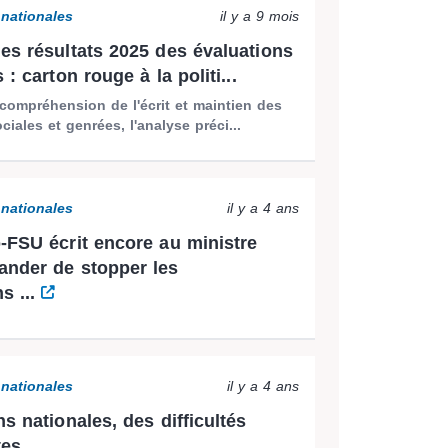
 nationales
il y a 9 mois
es résultats 2025 des évaluations
 : carton rouge à la politi...
compréhension de l'écrit et maintien des
ciales et genrées, l'analyse préci...
 nationales
il y a 4 ans
-FSU écrit encore au ministre
nder de stopper les
s ...
 nationales
il y a 4 ans
s nationales, des difficultés
tes