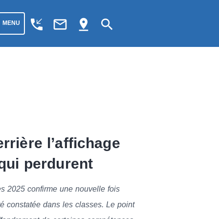
phone_callback
mail_outline
pin_drop
search
MENU
rrière l’affichage
 qui perdurent
es 2025 confirme une nouvelle fois
ité constatée dans les classes. Le point