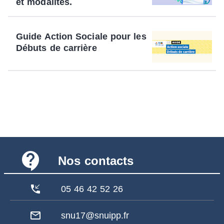
et modalités.
Guide Action Sociale pour les
Débuts de carrière
contact_support
Nos contacts
phone_callback
05 46 42 52 26
mail_outline
snu17@snuipp.fr