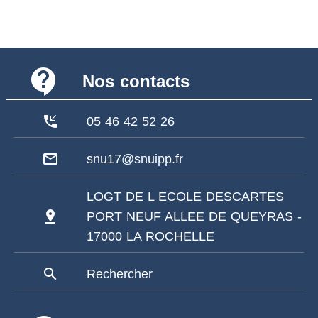
contact_support
Nos contacts
phone_callback
05 46 42 52 26
mail_outline
snu17@snuipp.fr
LOGT DE L ECOLE DESCARTES
pin_drop
PORT NEUF ALLEE DE QUEYRAS -
17000 LA ROCHELLE
search
Rechercher