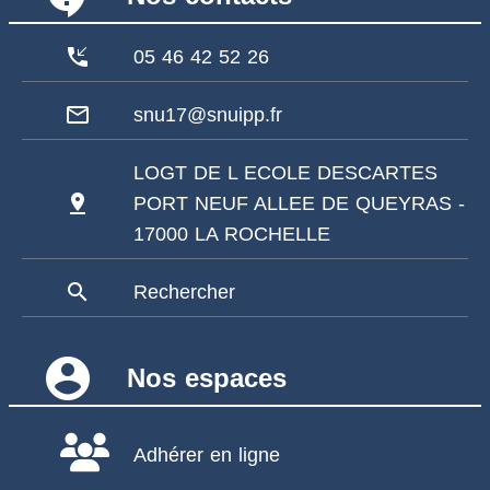
phone_callback
05 46 42 52 26
mail_outline
snu17@snuipp.fr
LOGT DE L ECOLE DESCARTES
pin_drop
PORT NEUF ALLEE DE QUEYRAS -
17000 LA ROCHELLE
search
Rechercher
account_circle
Nos espaces
Adhérer en ligne